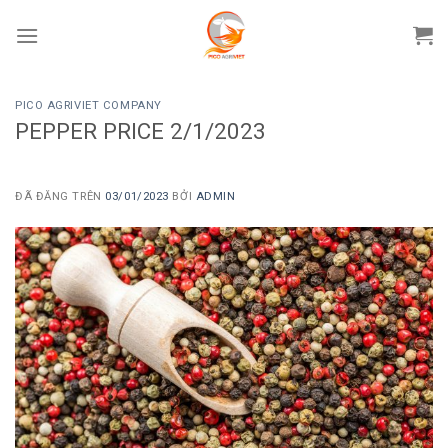
Chuyển
đến
phần
nội
PICO AGRIVIET COMPANY
dung
PEPPER PRICE 2/1/2023
ĐÃ ĐĂNG TRÊN
03/01/2023
BỞI
ADMIN