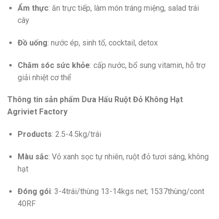
Ẩm thực
: ăn trực tiếp, làm món tráng miệng, salad trái
cây
Đồ uống
: nước ép, sinh tố, cocktail, detox
Chăm sóc sức khỏe
: cấp nước, bổ sung vitamin, hỗ trợ
giải nhiệt cơ thể
Thông tin sản phẩm Dưa Hấu Ruột Đỏ Không Hạt
Agriviet Factory
Products
: 2.5-4.5kg/trái
Màu sắc
: Vỏ xanh sọc tự nhiên, ruột đỏ tươi sáng, không
hạt
Đóng gói
: 3-4trái/thùng 13-14kgs net; 1537thùng/cont
40RF