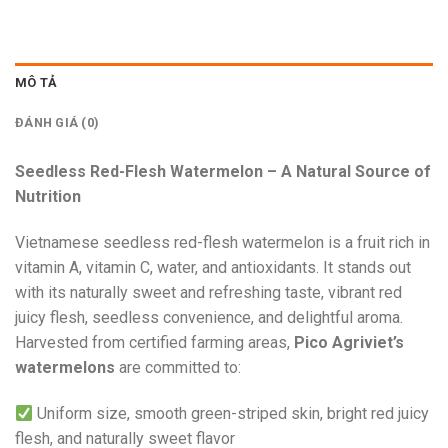
MÔ TẢ
ĐÁNH GIÁ (0)
Seedless Red-Flesh Watermelon – A Natural Source of
Nutrition
Vietnamese seedless red-flesh watermelon is a fruit rich in
vitamin A, vitamin C, water, and antioxidants. It stands out
with its naturally sweet and refreshing taste, vibrant red
juicy flesh, seedless convenience, and delightful aroma.
Harvested from certified farming areas,
Pico Agriviet’s
watermelons
are committed to:
Uniform size, smooth green-striped skin, bright red juicy
flesh, and naturally sweet flavor